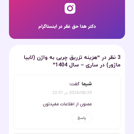
دکتر هدا حق نظر در اینستاگرام
3 نظر در “
هزینه تزریق چربی به واژن (لابیا
ماژور) در ساری – سال 1404
”
شیما
گفت:
2024/08/29 در 22:31
ممنون از اطلاعات مفیدتون
پاسخ