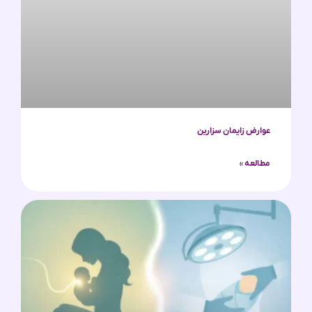
عوارض زایمان سزارین
مطالعه »